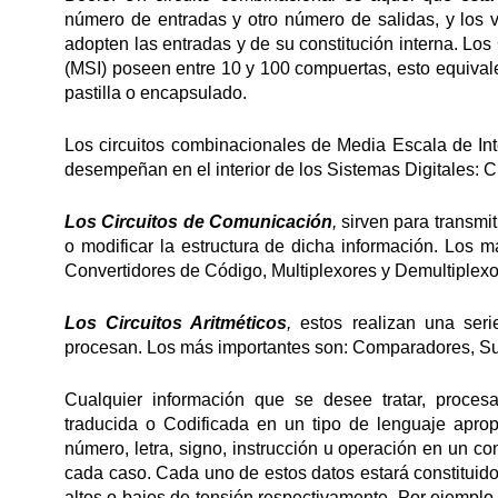
número de entradas y otro número de salidas, y los
adopten las entradas y de su constitución interna. Lo
(MSI) poseen entre 10 y 100 compuertas, esto equivale
pastilla o encapsulado.
Los circuitos combinacionales de Media Escala de Int
desempeñan en el interior de los Sistemas Digitales: C
Los Circuitos de Comunicación
,
sirven para transmit
o modificar la estructura de dicha información. Los m
Convertidores de Código, Multiplexores y Demultiplexor
Los Circuitos Aritméticos
,
estos realizan una seri
procesan. Los más importantes son: Comparadores, S
Cualquier información que se desee tratar, proces
traducida o Codificada en un tipo de lenguaje aprop
número, letra, signo, instrucción u operación en un con
cada caso. Cada uno de estos datos estará constituido 
altos o bajos de tensión respectivamente. Por ejemplo