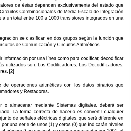
 valores de éstas dependen exclusivamente del estado que
s Circuitos Combinacionales de Media Escala de Integración
 a un total entre 100 a 1000 transistores integrados en una
egración se clasifican en dos grupos según la función que
ircuitos de Comunicación y Circuitos Aritméticos.
ir información por una línea como para codificar, decodificar
ás utilizados son: Los Codificadores, Los Decodificadores,
es. [2]
e de operaciones aritméticas con los datos binarios que
umadores y Restadores.
ar o almacenar mediante Sistemas digitales, deberá ser
iado. La forma correcta de hacerlo es convertir cualquier
junto de señales eléctricas digitales, que será diferente en
por una serie de unos (1) y ceros (0) que indicarán niveles
, el número 9 en decimal, se puede representar por 1001, el