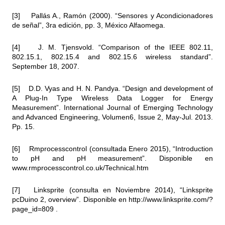
[3] Pallás A., Ramón (2000). “Sensores y Acondicionadores
de señal”, 3ra edición, pp. 3, México Alfaomega.
[4] J. M. Tjensvold. “Comparison of the IEEE 802.11,
802.15.1, 802.15.4 and 802.15.6 wireless standard”.
September 18, 2007.
[5] D.D. Vyas and H. N. Pandya. “Design and development of
A Plug-In Type Wireless Data Logger for Energy
Measurement”. International Journal of Emerging Technology
and Advanced Engineering, Volumen6, Issue 2, May-Jul. 2013.
Pp. 15.
[6] Rmprocesscontrol (consultada Enero 2015), “Introduction
to pH and pH measurement”. Disponible en
www.rmprocesscontrol.co.uk/Technical.htm
[7] Linksprite (consulta en Noviembre 2014), “Linksprite
pcDuino 2, overview”. Disponible en
http://www.linksprite.com/?
page_id=809
.