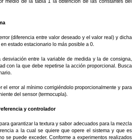
por medio de la tabla 1 la obtención de las constantes del
ema
rror (diferencia entre valor deseado y el valor real) y dicha
or en estado estacionario lo más posible a 0.
 desviación entre la variable de medida y la de consigna,
dad con la que debe repetirse la acción proporcional. Busca
nario.
r el error al mínimo corrigiéndolo proporcionalmente y para
niente del sensor (termocupla).
referencia y controlador
para garantizar la textura y sabor adecuados para la mezcla
erencia a la cual se quiere que opere el sistema y que es
l no se puede exceder. Conforme a experimentos realizados