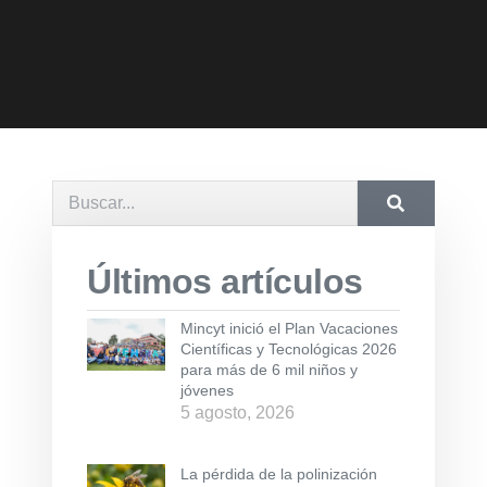
Últimos artículos
Mincyt inició el Plan Vacaciones
Científicas y Tecnológicas 2026
para más de 6 mil niños y
jóvenes
5 agosto, 2026
La pérdida de la polinización