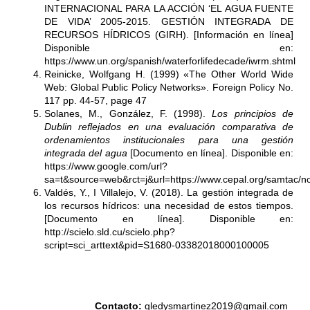
INTERNACIONAL PARA LA ACCIÓN ‘EL AGUA FUENTE
DE VIDA’ 2005-2015. GESTIÓN INTEGRADA DE
RECURSOS HÍDRICOS (GIRH). [Información en línea]
Disponible en:
https://www.un.org/spanish/waterforlifedecade/iwrm.shtml
Reinicke, Wolfgang H. (1999) «The Other World Wide
Web: Global Public Policy Networks». Foreign Policy No.
117 pp. 44-57, page 47
Solanes, M., González, F. (1998).
Los principios de
Dublin reflejados en una evaluación comparativa de
ordenamientos institucionales para una gestión
integrada del agua
[Documento en línea]. Disponible en:
https://www.google.com/url?
sa=t&source=web&rct=j&url=https://www.cepal.org/samt
Valdés, Y., I Villalejo, V. (2018). La gestión integrada de
los recursos hídricos: una necesidad de estos tiempos.
[Documento en línea]. Disponible en:
http://scielo.sld.cu/scielo.php?
script=sci_arttext&pid=S1680-03382018000100005
Contacto:
gledysmartinez2019@gmail.com