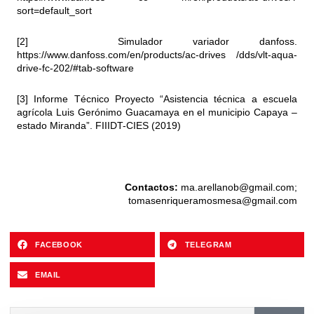
sort=default_sort
[2] Simulador variador danfoss.
https://www.danfoss.com/en/products/ac-drives
/dds/vlt-aqua-
drive-fc-202/#tab-software
[3] Informe Técnico Proyecto “Asistencia técnica a escuela
agrícola Luis Gerónimo Guacamaya en el municipio Capaya –
estado Miranda”. FIIIDT-CIES (2019)
Contactos:
ma.arellanob@gmail.com
;
tomasenriqueramosmesa@gmail.com
FACEBOOK
TELEGRAM
EMAIL