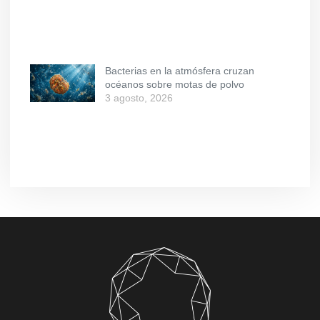
Bacterias en la atmósfera cruzan
océanos sobre motas de polvo
3 agosto, 2026