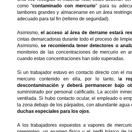
como “
contaminado con mercurio
” para su adecu
tambores grandes y almacenarse en un área restringida
adecuado para tal fin (relleno de seguridad).
Asimismo,
el acceso al área de derrame estará res
cintas demarcadoras durante todo el proceso de limpie
Asimismo,
se recomienda tener detectores o anal
monitoreo de las concentraciones de mercurio en a
cuando estas concentraciones han sido superadas.
Si un trabajador estuvo en contacto directo con el mat
mercurio contenido en ella, por lo tanto, l
a ro
descontaminación y deberá permanecer bajo o
suministrado por personal calificado. La acción inmed
ventilada. Si hubo contacto ocular, el empleado o em
la zona debajo de los párpados, con abundante agua d
duchas especiales para los ojos
.
A los trabajadores expuestos a vapores de mercurio
preempleo, un examen físico y el perfil básico de l