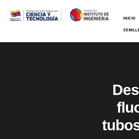
INICIO
SEMILL
Des
flu
tubos