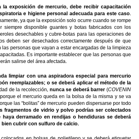
 la exposición de mercurio, debe recibir capacitación
respiratoria e higiene personal adecuada para este caso
.
anamente, ya que la exposición solo ocurre cuando se rompe
r siempre disponible guantes y botas fabricados con los
eroles desechables y cubre-botas para las operaciones de
stos deben ser desechados correctamente después de que
 las personas que vayan a estar encargadas de la limpieza
pacitadas. Es importante establecer que las personas que
erán salirse del área afectada.
da limpiar con una aspiradora especial para mercurio
rbón reemplazables; o se deberá aplicar el método de la
idad de la recolección,
nunca se deberá barrer
(
COVENIN
 porque el mercurio queda en la bolsa de la misma y se va
rque las “bolitas” de mercurio pueden dispersarse por todo
s fragmentos de vidrio y polvo podrías ser colectados
e haya derramado en rendijas o hendiduras se deberá
bien cubrir con sulfuro de calcio.
 colocados en bolsas de polietileno y se deberá etiquetar