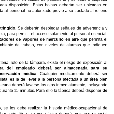
ada disposición. Estas bolsas deberán ser ubicadas en
 al personal no autorizado previo a su traslado al relleno
tringido
. Se deberán desplegar señales de advertencia y
za, para permitir el acceso solamente al personal esencial.
izadores de vapores de mercurio en aire
que permita el
mbiente de trabajo, con niveles de alarmas que indiquen
erial roto de la lámpara, existe el riesgo de exposición al
pa del empleado deberá ser almacenada para su
bservación médica
. Cualquier medicamento deberá ser
iata, es la de llevar a la persona afectada a un área bien
pleada deberá lavarse los ojos inmediatamente, incluyendo
urante 15 minutos. Para ello la fábrica deberá disponer
de
, se les debe realizar la historia médico-ocupacional de
aboratorio. En el examen físico deberá prestarse especial