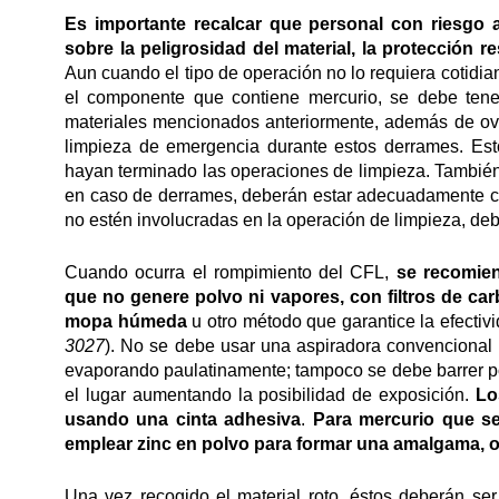
Es importante recalcar que personal con riesgo a
sobre la peligrosidad del material, la protección 
Aun cuando el tipo de operación no lo requiera cotidi
el componente que contiene mercurio, se debe tene
materiales mencionados anteriormente, además de ov
limpieza de emergencia durante estos derrames. E
hayan terminado las operaciones de limpieza. También
en caso de derrames, deberán estar adecuadamente ca
no estén involucradas en la operación de limpieza, deb
Cuando ocurra el rompimiento del CFL,
se recomien
que no genere polvo ni vapores, con filtros de ca
mopa húmeda
u otro método que garantice la efectiv
3027
). No se debe usar una aspiradora convencional
evaporando paulatinamente; tampoco se debe barrer po
el lugar aumentando la posibilidad de exposición.
Lo
usando una cinta adhesiva
.
Para mercurio que s
emplear zinc en polvo para formar una amalgama, o 
Una vez recogido el material roto, éstos deberán ser