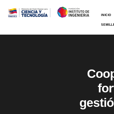
INICIO
SEMILL
Coop
fo
gestió