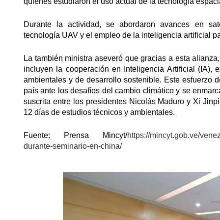
quienes estudiaron el uso actual de la tecnología espaci
Durante la actividad, se abordaron avances en sat
tecnología UAV y el empleo de la inteligencia artificial p
La también ministra aseveró que gracias a esta alianza
incluyen la cooperación en Inteligencia Artificial (IA),
ambientales y de desarrollo sostenible. Este esfuerzo 
país ante los desafíos del cambio climático y se enmar
suscrita entre los presidentes Nicolás Maduro y Xi Jinpi
12 días de estudios técnicos y ambientales.
Fuente: Prensa Mincyt/
https://mincyt.gob.ve/vene
durante-seminario-en-china/