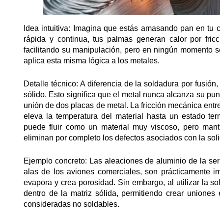
Idea intuitiva: Imagina que estás amasando pan en tu c
rápida y continua, tus palmas generan calor por fri
facilitando su manipulación, pero en ningún momento se 
aplica esta misma lógica a los metales.
Detalle técnico: A diferencia de la soldadura por fusió
sólido. Esto significa que el metal nunca alcanza su pun
unión de dos placas de metal. La fricción mecánica entre
eleva la temperatura del material hasta un estado ter
puede fluir como un material muy viscoso, pero mantie
eliminan por completo los defectos asociados con la solid
Ejemplo concreto: Las aleaciones de aluminio de la serie
alas de los aviones comerciales, son prácticamente im
evapora y crea porosidad. Sin embargo, al utilizar la so
dentro de la matriz sólida, permitiendo crear uniones
consideradas no soldables.