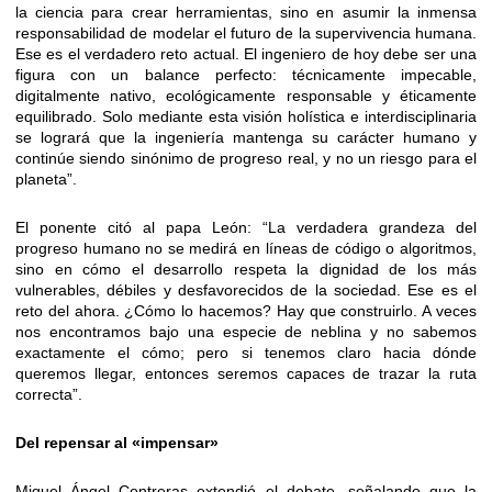
la ciencia para crear herramientas, sino en asumir la inmensa
responsabilidad de modelar el futuro de la supervivencia humana.
Ese es el verdadero reto actual. El ingeniero de hoy debe ser una
figura con un balance perfecto: técnicamente impecable,
digitalmente nativo, ecológicamente responsable y éticamente
equilibrado. Solo mediante esta visión holística e interdisciplinaria
se logrará que la ingeniería mantenga su carácter humano y
continúe siendo sinónimo de progreso real, y no un riesgo para el
planeta”.
El ponente citó al papa León: “La verdadera grandeza del
progreso humano no se medirá en líneas de código o algoritmos,
sino en cómo el desarrollo respeta la dignidad de los más
vulnerables, débiles y desfavorecidos de la sociedad. Ese es el
reto del ahora. ¿Cómo lo hacemos? Hay que construirlo. A veces
nos encontramos bajo una especie de neblina y no sabemos
exactamente el cómo; pero si tenemos claro hacia dónde
queremos llegar, entonces seremos capaces de trazar la ruta
correcta”.
Del repensar al «impensar»
Miguel Ángel Contreras extendió el debate, señalando que la