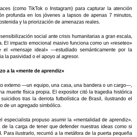
rfaces (como TikTok o Instagram) para capturar la atención
ón profunda en los jóvenes a lapsos de apenas 7 minutos,
stenida y la priorización de amenazas reales.
sensibilización social ante crisis humanitarias a gran escala,
a. El impacto emocional masivo funciona como un «reseteo»
ce el «mensaje ideal» —estudiado semánticamente por la
a la pasividad o el apoyo al agresor.
nazo a la «mente de aprendiz»
eto externo —un equipo, una casa, una bandera o un cargo—,
muerte física propia. El expositor citó la tragedia histórica
cidios tras la derrota futbolística de Brasil, ilustrando el
so de un agregado simbólico.
el especialista propuso asumir la «mentalidad de aprendiz».
de la carga de tener que defender nuestras ideas como si
 Para ilustrarlo, recurrió a la metáfora de la puerta pequeña