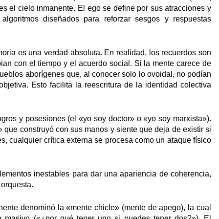
es el cielo inmanente. El ego se define por sus atracciones y
a algoritmos diseñados para reforzar sesgos y respuestas
oria es una verdad absoluta. En realidad, los recuerdos son
ian con el tiempo y el acuerdo social. Si la mente carece de
pueblos aborígenes que, al conocer solo lo ovoidal, no podían
bjetiva. Esto facilita la reescritura de la identidad colectiva
gros y posesiones (el «yo soy doctor» o «yo soy marxista»).
 que construyó con sus manos y siente que deja de existir si
, cualquier crítica externa se procesa como un ataque físico
lementos inestables para dar una apariencia de coherencia,
 orquesta.
onente denominó la «mente chicle» (mente de apego), la cual
o masivo («¿por qué tener uno si puedes tener dos?»). El