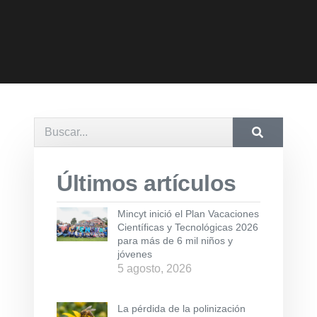
Últimos artículos
Mincyt inició el Plan Vacaciones
Científicas y Tecnológicas 2026
para más de 6 mil niños y
jóvenes
5 agosto, 2026
La pérdida de la polinización