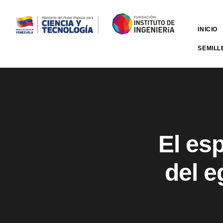
INICIO
SEMILL
El es
del e