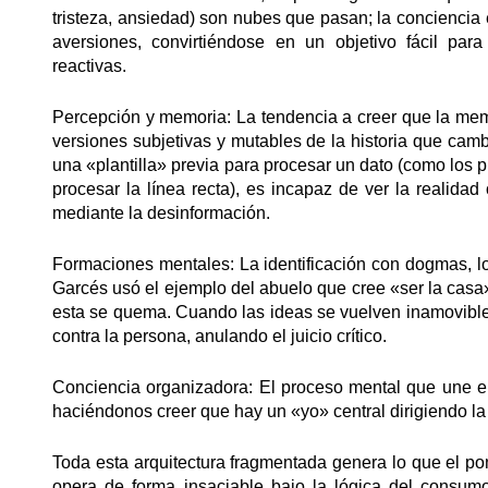
tristeza, ansiedad) son nubes que pasan; la conciencia 
aversiones, convirtiéndose en un objetivo fácil par
reactivas.
Percepción y memoria: La tendencia a creer que la mem
versiones subjetivas y mutables de la historia que camb
una «plantilla» previa para procesar un dato (como los 
procesar la línea recta), es incapaz de ver la realidad o
mediante la desinformación.
Formaciones mentales: La identificación con dogmas, lo
Garcés usó el ejemplo del abuelo que cree «ser la casa»
esta se quema. Cuando las ideas se vuelven inamovibles
contra la persona, anulando el juicio crítico.
Conciencia organizadora: El proceso mental que une e
haciéndonos creer que hay un «yo» central dirigiendo la
Toda esta arquitectura fragmentada genera lo que el p
opera de forma insaciable bajo la lógica del consum