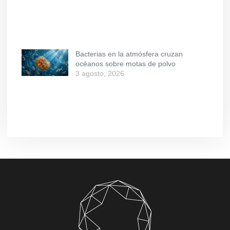
Bacterias en la atmósfera cruzan
océanos sobre motas de polvo
3 agosto, 2026