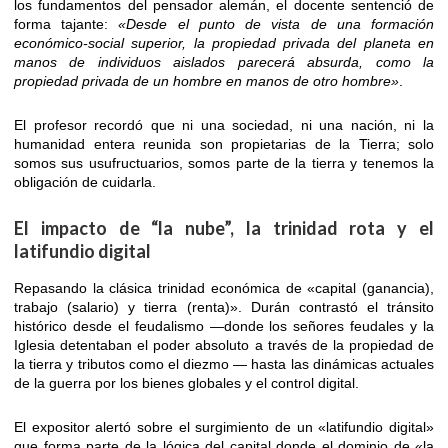
los fundamentos del pensador alemán, el docente sentenció de
forma tajante:
«Desde el punto de vista de una formación
económico-social superior, la propiedad privada del planeta en
manos de individuos aislados parecerá absurda, como la
propiedad privada de un hombre en manos de otro hombre»
.
El profesor recordó que ni una sociedad, ni una nación, ni la
humanidad entera reunida son propietarias de la Tierra; solo
somos sus usufructuarios, somos parte de la tierra y tenemos la
obligación de cuidarla.
El impacto de “la nube”, la trinidad rota y el
latifundio digital
Repasando la clásica trinidad económica de «capital (ganancia),
trabajo (salario) y tierra (renta)». Durán contrastó el tránsito
histórico desde el feudalismo —donde los señores feudales y la
Iglesia detentaban el poder absoluto a través de la propiedad de
la tierra y tributos como el diezmo — hasta las dinámicas actuales
de la guerra por los bienes globales y el control digital.
El expositor alertó sobre el surgimiento de un «latifundio digital»
que forma parte de la lógica del capital donde el dominio de «la