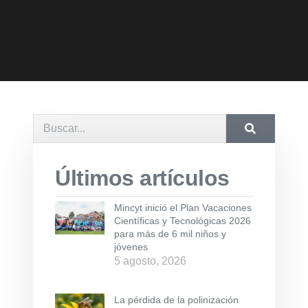
Últimos artículos
Mincyt inició el Plan Vacaciones
Científicas y Tecnológicas 2026
para más de 6 mil niños y
jóvenes
5 agosto, 2026
La pérdida de la polinización