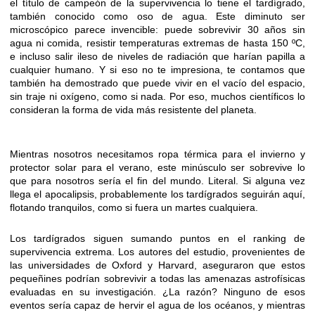
el título de campeón de la supervivencia lo tiene el tardígrado,
también conocido como oso de agua. Este diminuto ser
microscópico parece invencible: puede sobrevivir 30 años sin
agua ni comida, resistir temperaturas extremas de hasta 150 ºC,
e incluso salir ileso de niveles de radiación que harían papilla a
cualquier humano. Y si eso no te impresiona, te contamos que
también ha demostrado que puede vivir en el vacío del espacio,
sin traje ni oxígeno, como si nada. Por eso, muchos científicos lo
consideran la forma de vida más resistente del planeta.
Mientras nosotros necesitamos ropa térmica para el invierno y
protector solar para el verano, este minúsculo ser sobrevive lo
que para nosotros sería el fin del mundo. Literal. Si alguna vez
llega el apocalipsis, probablemente los tardígrados seguirán aquí,
flotando tranquilos, como si fuera un martes cualquiera.
Los tardígrados siguen sumando puntos en el ranking de
supervivencia extrema. Los autores del estudio, provenientes de
las universidades de Oxford y Harvard, aseguraron que estos
pequeñines podrían sobrevivir a todas las amenazas astrofísicas
evaluadas en su investigación. ¿La razón? Ninguno de esos
eventos sería capaz de hervir el agua de los océanos, y mientras