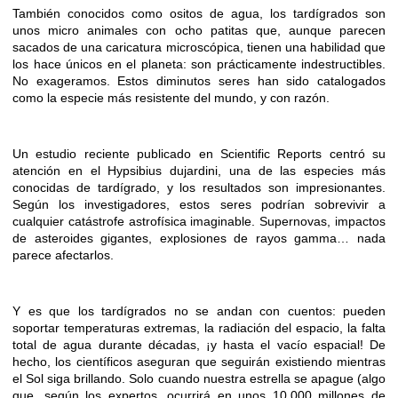
También conocidos como ositos de agua, los tardígrados son
unos micro animales con ocho patitas que, aunque parecen
sacados de una caricatura microscópica, tienen una habilidad que
los hace únicos en el planeta: son prácticamente indestructibles.
No exageramos. Estos diminutos seres han sido catalogados
como la especie más resistente del mundo, y con razón.
Un estudio reciente publicado en Scientific Reports centró su
atención en el Hypsibius dujardini, una de las especies más
conocidas de tardígrado, y los resultados son impresionantes.
Según los investigadores, estos seres podrían sobrevivir a
cualquier catástrofe astrofísica imaginable. Supernovas, impactos
de asteroides gigantes, explosiones de rayos gamma… nada
parece afectarlos.
Y es que los tardígrados no se andan con cuentos: pueden
soportar temperaturas extremas, la radiación del espacio, la falta
total de agua durante décadas, ¡y hasta el vacío espacial! De
hecho, los científicos aseguran que seguirán existiendo mientras
el Sol siga brillando. Solo cuando nuestra estrella se apague (algo
que, según los expertos, ocurrirá en unos 10.000 millones de