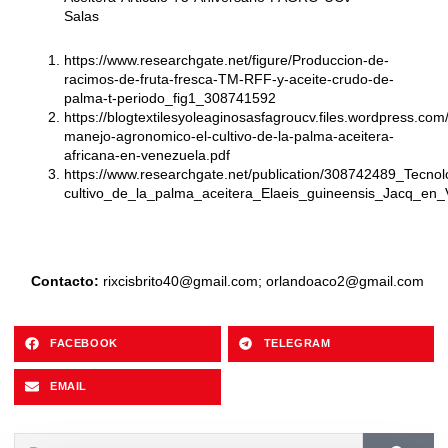
Salas
https://www.researchgate.net/figure/Produccion-de-
racimos-de-fruta-fresca-TM-RFF-y-aceite-crudo-de-
palma-t-periodo_fig1_308741592
https://blogtextilesyoleaginosasfagroucv.files.wordpress.com
manejo-agronomico-el-cultivo-de-la-palma-aceitera-
africana-en-venezuela.pdf
https://www.researchgate.net/publication/308742489_Tecno
cultivo_de_la_palma_aceitera_Elaeis_guineensis_Jacq_en
Contacto:
rixcisbrito40@gmail.com
;
orlandoaco2@gmail.com
FACEBOOK
TELEGRAM
EMAIL