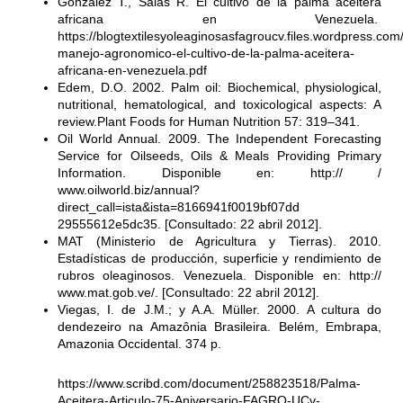
González T., Salas R. El cultivo de la palma aceitera
africana en Venezuela.
https://blogtextilesyoleaginosasfagroucv.files.wordpress.com
manejo-agronomico-el-cultivo-de-la-palma-aceitera-
africana-en-venezuela.pdf
Edem, D.O. 2002. Palm oil: Biochemical, physiological,
nutritional, hematological, and toxicological aspects: A
review.Plant Foods for Human Nutrition 57: 319–341.
Oil World Annual. 2009. The Independent Forecasting
Service for Oilseeds, Oils & Meals Providing Primary
Information. Disponible en: http:// /
www.oilworld.biz/annual?
direct_call=ista&ista=8166941f0019bf07dd
29555612e5dc35. [Consultado: 22 abril 2012].
MAT (Ministerio de Agricultura y Tierras). 2010.
Estadísticas de producción, superficie y rendimiento de
rubros oleaginosos. Venezuela. Disponible en: http://
www.mat.gob.ve/. [Consultado: 22 abril 2012].
Viegas, I. de J.M.; y A.A. Müller. 2000. A cultura do
dendezeiro na Amazônia Brasileira. Belém, Embrapa,
Amazonia Occidental. 374 p.
https://www.scribd.com/document/258823518/Palma-
Aceitera-Articulo-75-Aniversario-FAGRO-UCv-