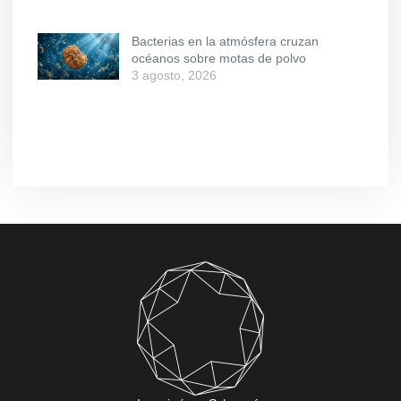
Bacterias en la atmósfera cruzan
océanos sobre motas de polvo
3 agosto, 2026