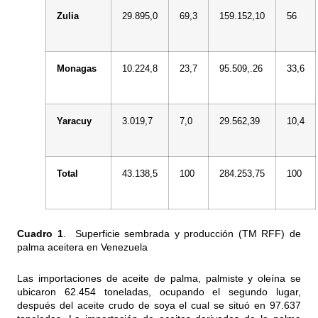
Zulia
29.895,0
69,3
159.152,10
56
Monagas
10.224,8
23,7
95.509,.26
33,6
Yaracuy
3.019,7
7,0
29.562,39
10,4
Total
43.138,5
100
284.253,75
100
Cuadro 1
. Superficie sembrada y producción (TM RFF) de
palma aceitera en Venezuela
Las importaciones de aceite de palma, palmiste y oleína se
ubicaron 62.454 toneladas, ocupando el segundo lugar,
después del aceite crudo de soya el cual se situó en 97.637