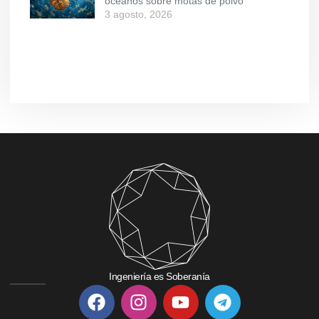
océanos sobre motas de polvo
3 agosto, 2026
Ingeniería es Soberanía