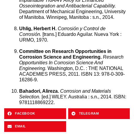
implantable Ti6Al4V Alloy for Enhanced
Osseointegration and Antibacterial Capability.
Department of Mechanical Engineering, University
of Manitoba. Winnipeg, Manitoba : s.n., 2014.
Uhlig, Herbert H.
Corrosión y Control de
Corrosión.
[trans.] Eduardo Aguilar. Nueva York :
URMO, 1970.
Committee on Research Opportunities in
Corrosion Science and Engineering.
Research
Opportunities In Corrosion Science And
Engineering.
Washington, D.C. : THE NATIONAL
ACADEMIES PRESS, 2011. ISBN 13: 978-0-309-
16286-9.
Bahadori, Alireza.
Corrosion and Materials
Selection.
[ed.] WILEY. Australia : s.n., 2014. ISBN:
9781118869222.
FACEBOOK
TELEGRAM
EMAIL